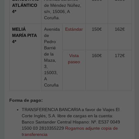
ATLÁNTICO
de Méndez Núñez,
4*
s/n, 15006, A
Coruña.
MELIÁ
Avenida
Estándar
150€
162€
MARÍA PITA
de
4*
Pedro
Barrié
de la
Vista
160€
172€
Maza,
paseo
3,
15003,
A
Coruña
Forma de pago:
TRANSFERENCIA BANCARIA a favor de Viajes El
Corte Inglés, S.A. libre de cargas en la cuenta:
Banco Santander Central Hispano: Nº. ES37 0049
1500 03 2810355229
Rogamos adjunte copia de
transferencia