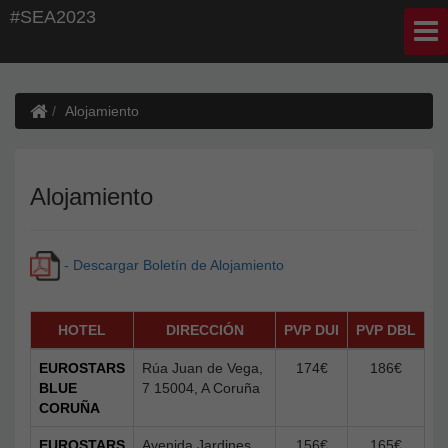
#SEA2023
Alojamiento
Alojamiento
- Descargar Boletín de Alojamiento
HOTEL
DIRECCIÓN
PVP DUI
PVP DBL
EUROSTARS
Rúa Juan de Vega,
174€
186€
BLUE
7 15004, A Coruña
CORUÑA
EUROSTARS
Avenida Jardines
156€
165€