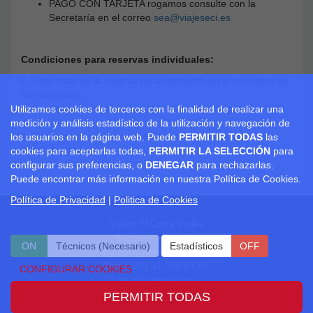
PAGO CON TARJETA rogamos consulte con la
Secretaría en el correo
sea@viajeseci.es
Condiciones para reservas individuales:
1. Pago total de la reserva de alojamiento en el momento de
su realización.
2. Cancelaciones después del 1 abril se devengará un 50%
Utilizamos cookies de terceros con la finalidad de realizar una
de gastos.
medición y análisis estadístico de la utilización y navegación de
3. Cancelaciones después del 1 mayo, se devengará un
los usuarios en la página web. Puede
PERMITIR TODAS
las
100% de gastos.
cookies para aceptarlas todas,
PERMITIR LA SELECCIÓN
para
configurar sus preferencias, o
DENEGAR
para rechazarlas.
Puede encontrar más información en nuestra Política de Cookies.
Política de Privacidad
|
Politica de Cookies
Viajes El Corte Inglés
Secretaria Técnica
ON
Técnicos (Necesario)
ON
OFF
Estadísticos
OFF
Congresos Científico Médicos
Telf: (+34) 91 330 07 55
CONFIGURAR COOKIES
sea@viajeseci.es
PERMITIR TODAS