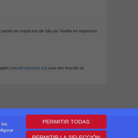
uento en trayectos de Ida y/o Vuelta en trayectos
glés (
sea@viajeseci.es
) una vez inscrito al
PERMITIR TODAS
 los
figurar
PERMITIR LA SELECCIÓN